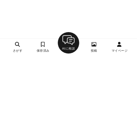
AIに相談
さがす
保存済み
投稿
マイページ