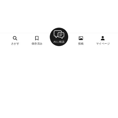
AIに相談
さがす
保存済み
投稿
マイページ