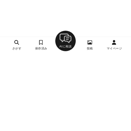
AIに相談
さがす
保存済み
投稿
マイページ