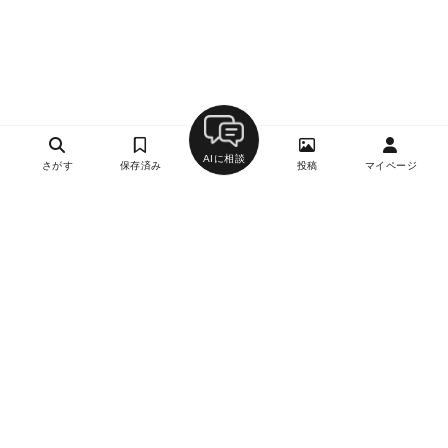
AIに相談
さがす
保存済み
投稿
マイページ