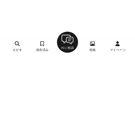
AIに相談
さがす
保存済み
投稿
マイページ