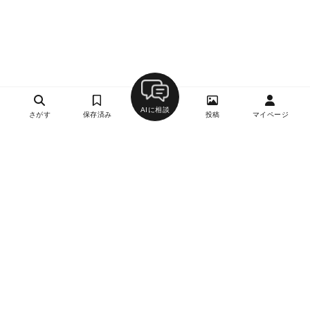
AIに相談
さがす
保存済み
投稿
マイページ