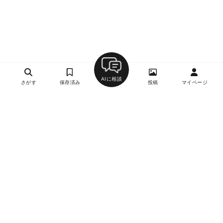
AIに相談
さがす
保存済み
投稿
マイページ