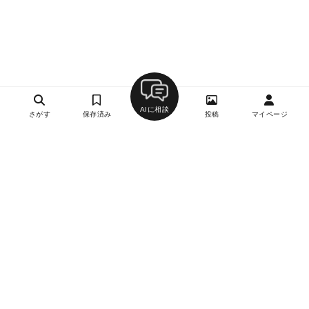
AIに相談
さがす
保存済み
投稿
マイページ