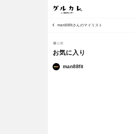
man88fitさんのマイリスト
公開
お気に入り
man88fit