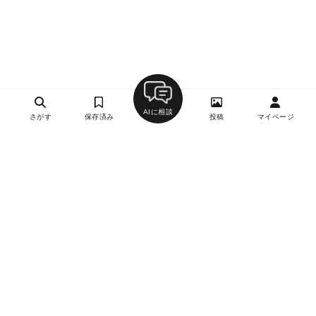
AIに相談
さがす
保存済み
投稿
マイページ