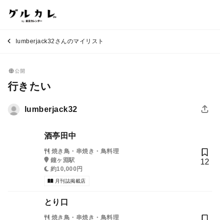
lumberjack32さんのマイリスト
公開
行きたい
lumberjack32
酒亭田中
焼き鳥・串焼き・鳥料理
鐘ヶ淵駅
12
約10,000円
月刊誌掲載店
とり口
焼き鳥・串焼き・鳥料理