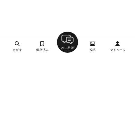
AIに相談
さがす
保存済み
投稿
マイページ