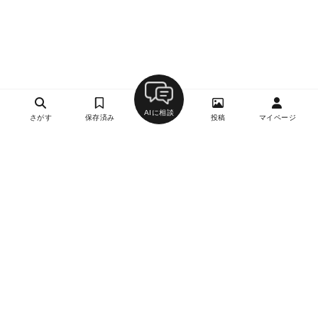
AIに相談
さがす
保存済み
投稿
マイページ