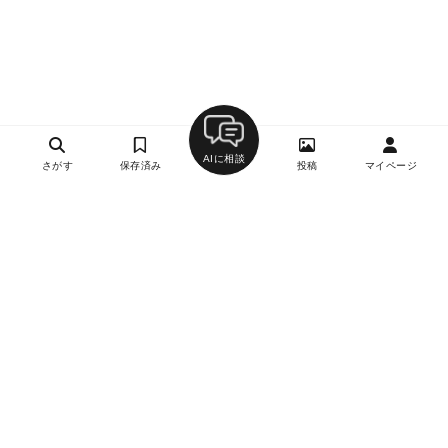
AIに相談
さがす
保存済み
投稿
マイページ