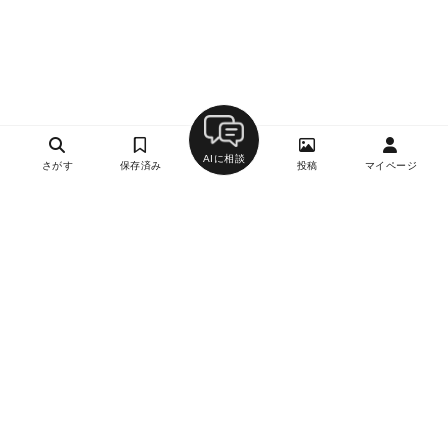
AIに相談
さがす
保存済み
投稿
マイページ