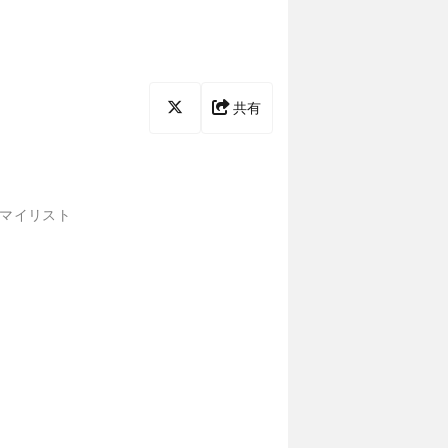
共有
マイリスト