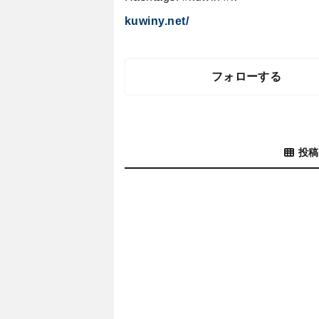
kuwiny.net/
フォローする
投稿