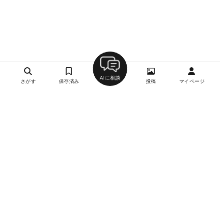
AIに相談
さがす
保存済み
投稿
マイページ