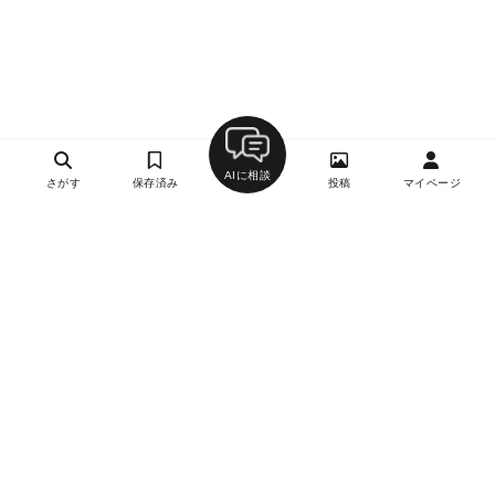
AIに相談
さがす
保存済み
投稿
マイページ