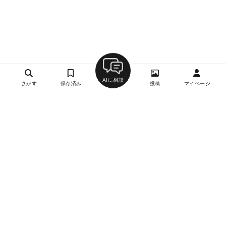
AIに相談
さがす
保存済み
投稿
マイページ