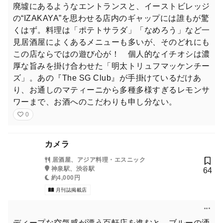
廃墟にあるようなエントランスと、イーストビレッジ
の“IZAKAYA”を思わせる店内のギャップには誰もが驚
くはず。料理は「ポテトサラダ」「なめろう」など一
見居酒屋によくあるメニューも多いが、そのどれにも
この店ならではの遊び心が！ 個人的なイチオシは濃
厚な旨みを掛け合わせた「明太トリュフマッケンチー
ズ」。あの『The SG Club』が手掛けているだけあ
り、お通しのマティーニから多種多様すぎるレモンサ
ワーまで、お酒へのこだわりも申し分ない。
0
カメラ
居酒屋、アジア料理・エスニック
神泉駅、渋谷駅
64
約4,000円
月刊誌掲載店
ディープな空気感が漂う百軒店を進むと、ブルーの洒