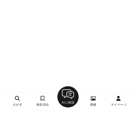
AIに相談
さがす
保存済み
投稿
マイページ