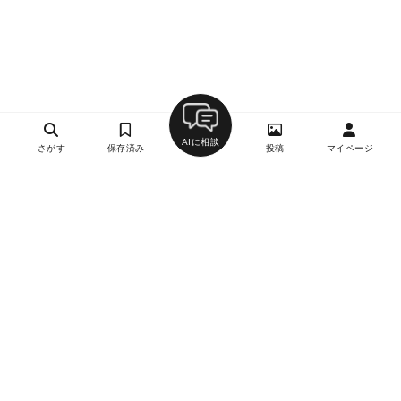
AIに相談
さがす
保存済み
投稿
マイページ