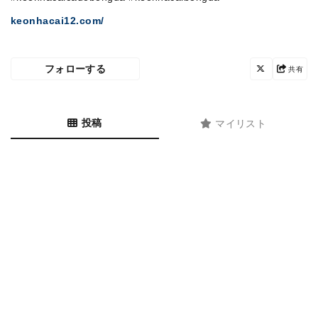
keonhacai12.com/
フォローする
共有
投稿
マイリスト