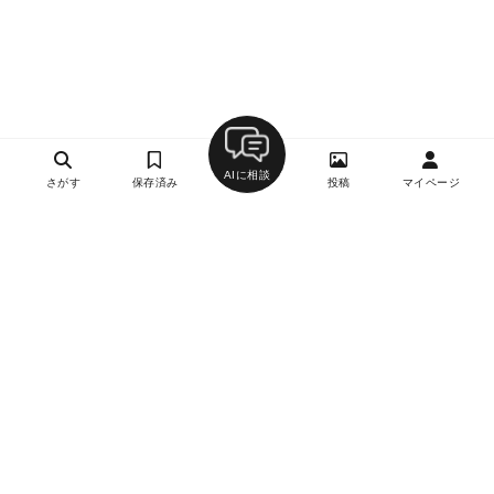
AIに相談
さがす
保存済み
投稿
マイページ