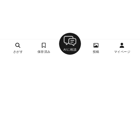
AIに相談
さがす
保存済み
投稿
マイページ