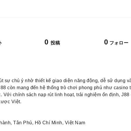
0
0
ト
投稿
フォロー
hút sự chú ý nhờ thiết kế giao diện năng động, dễ sử dụng 
 J88 còn mang đến hệ thống trò chơi phong phú như casino tr
c. Với chính sách nạp rút linh hoạt, trải nghiệm ổn định, J
cược Việt.
Thành, Tân Phú, Hồ Chí Minh, Việt Nam