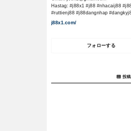
Hastag: #j88x1 #j88 #nhacaij88 #j8
#ruttienj88 #j88dangnhap #dangkyj
j88x1.com/
フォローする
投稿