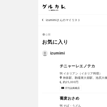
izumimiさんのマイリスト
公開
お気に入り
izumimi
チニャーレエノテカ
イタリアン（イタリア料理）
神泉駅、駒場東大前駅、池尻大
約25,000円
月刊誌掲載店
蕎麦おさめ
そば・うどん