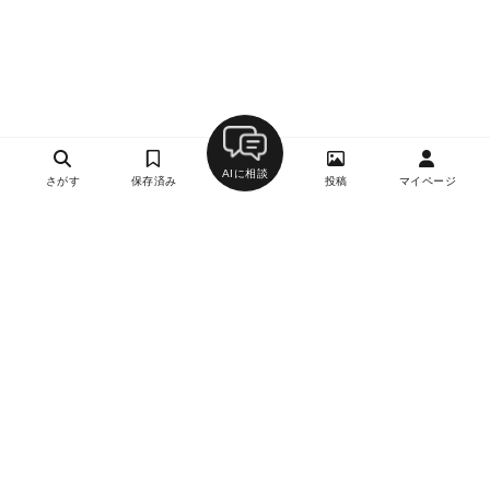
AIに相談
さがす
保存済み
投稿
マイページ