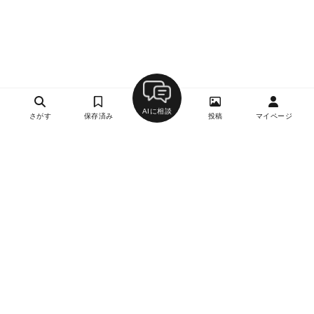
AIに相談
さがす
保存済み
投稿
マイページ