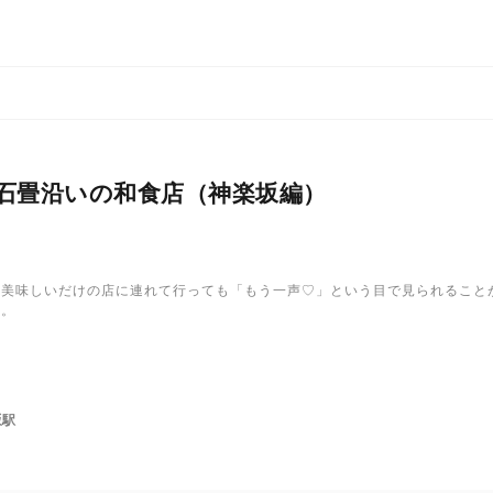
石畳沿いの和食店（神楽坂編）
だ美味しいだけの店に連れて行っても「もう一声♡」という目で見られること
介。
坂駅