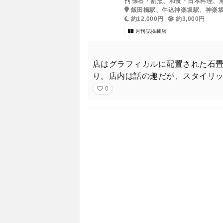
懐石・割烹、和食・日本料理、
飯田橋駅、牛込神楽坂駅、神楽
約12,000円
約3,000円
月刊誌掲載店
店はグラフィカルに配置された石
り。店内は話の趣だが、スタイリッ
0