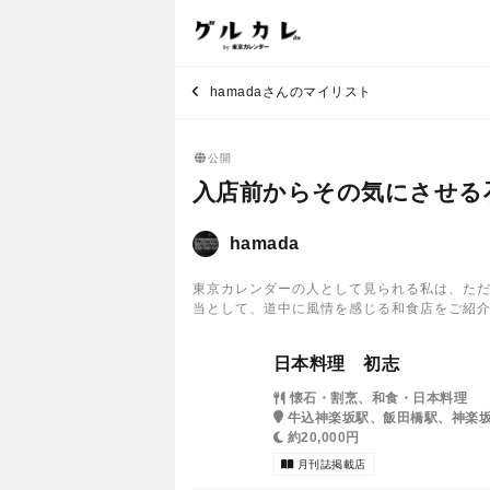
hamadaさんのマイリスト
公開
入店前からその気にさせる
hamada
東京カレンダーの人として見られる私は、た
当として、道中に風情を感じる和食店をご紹
日本料理 初志
懐石・割烹、和食・日本料理
牛込神楽坂駅、飯田橋駅、神楽
約20,000円
月刊誌掲載店