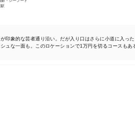
海鮮・シーフード
坂駅
畳が印象的な芸者通り沿い。だが入り口はさらに小道に入った
シュな一面も。このロケーションで1万円を切るコースもあ