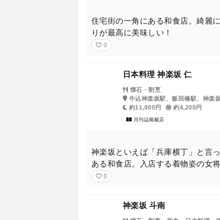
住宅街の一角にある和食店。綺麗
りが最高に美味しい！
0
日本料理 神楽坂 仁
懐石・割烹
牛込神楽坂駅、飯田橋駅、神楽
約11,000円
約4,200円
月刊誌掲載店
神楽坂といえば「兵庫横丁」と言っ
ある和食店。入店する着物姿の女
0
神楽坂 斗南