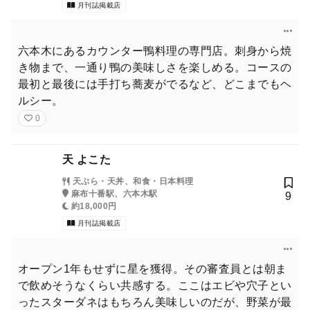
月刊誌掲載店
六本木にあるカウンター鴨料理の専門店。刺身から焼
き物まで、一通り鴨の美味しさを楽しめる。コースの
最初と最後には手打ち蕎麦がでるなど、どこまでもヘ
ルシー。
0
天 よこた
天ぷら・天丼、和食・日本料理
麻布十番駅、六本木駅
9
約18,000円
月刊誌掲載店
オープン1年もせずに星を獲得。その審査員とは朝ま
で飲めそうなくらい共感する。ここはエビや穴子とい
ったスターダネはもちろん美味しいのだが、野菜が最