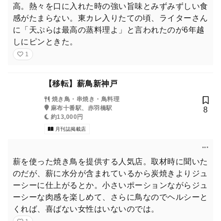
高。熱々を口に入れた時の強い旨味とみずみずしい食
感がたまらない。東カレ入りたての頃、ライターさん
に「天ぷらは最高の蒸料理よ」と言われたのが6年越
しにピンときた。
1
【移転】薪鳥新神戸
焼き鳥・串焼き・鳥料理
麻布十番駅、赤羽橋駅
8
約13,000円
月刊誌掲載店
薪を使った焼き鳥を提供する人気店。取材時に聞いた
のだが、薪に水分が含まれているから炭焼きよりジュ
ーシーに仕上がるとか。小さいポーションながらジュ
ーシーな肉感を楽しめて、さらに鳥なのでヘルシーと
くれば、喜ばない女性はいないのでは。