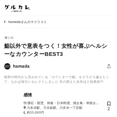
hamadaさんのマイリスト
公開
鮨以外で意表をつく！女性が喜ぶヘルシ
ーなカウンターBEST3
hamada
昭和の時代から言われている「カウンターで鮨」をそろそろ越えたく
て、なかば強引にセレクトしました.舌の肥えた女性ほど効果的?!
感情
懐石・割烹、和食・日本料理、焼き鳥・串焼き・
鳥料理、そば・うどん
六本木駅、乃木坂駅、六本木一丁目駅
2
約35,000円