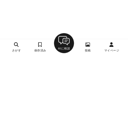
AIに相談
さがす
保存済み
投稿
マイページ