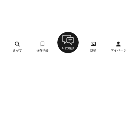
AIに相談
さがす
保存済み
投稿
マイページ