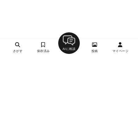
AIに相談
さがす
保存済み
投稿
マイページ