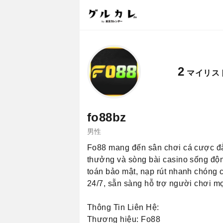
2
マイリス
fo88bz
男性
Fo88 mang đến sân chơi cá cược đẳn
thưởng và sòng bài casino sống động
toán bảo mật, nạp rút nhanh chóng 
24/7, sẵn sàng hỗ trợ người chơi mọi
Thông Tin Liên Hệ:
Thương hiệu: Fo88