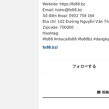
Website: https://fo88.bz
Email: hotro@fo88.bz
Số điện thoại: 0932 758 164
Địa chỉ: 102 Đường Nguyễn Văn Th
Zipcode: 700000
Hashtag:
#fo88 #nhacaifo88 #fo88bz #dangky
fo88.bz/
フォローする
投稿