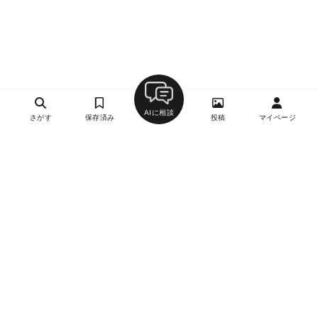
AIに相談
さがす
保存済み
投稿
マイページ