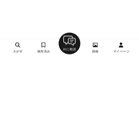
AIに相談
さがす
保存済み
投稿
マイページ