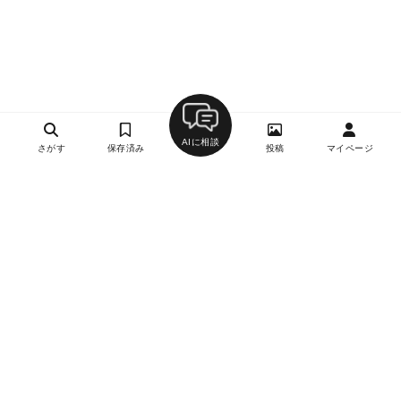
AIに相談
さがす
保存済み
投稿
マイページ