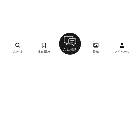
AIに相談
さがす
保存済み
投稿
マイページ