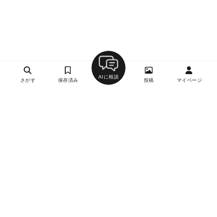
AIに相談
さがす
保存済み
投稿
マイページ