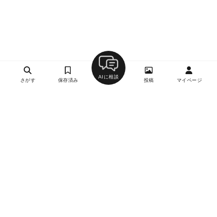
AIに相談
さがす
保存済み
投稿
マイページ