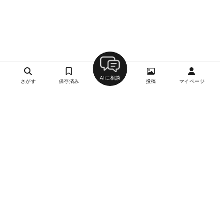
AIに相談
さがす
保存済み
投稿
マイページ