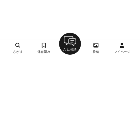
AIに相談
さがす
保存済み
投稿
マイページ