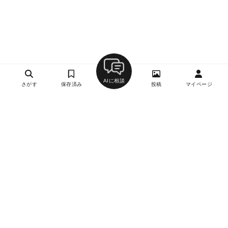
AIに相談
さがす
保存済み
投稿
マイページ