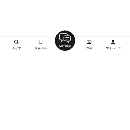
AIに相談
さがす
保存済み
投稿
マイページ