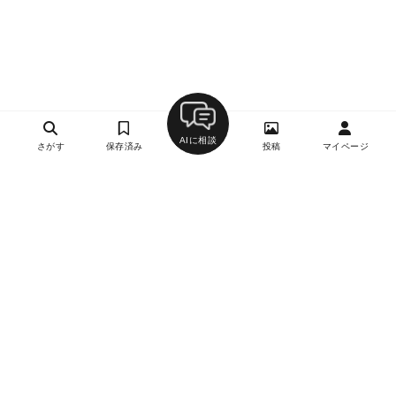
AIに相談
さがす
保存済み
投稿
マイページ