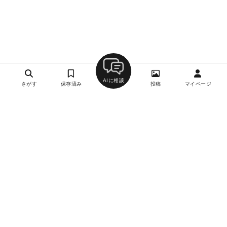
AIに相談
さがす
保存済み
投稿
マイページ