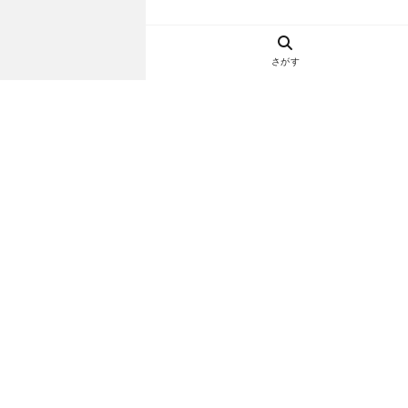
さがす
ヘルプ・お問い合わせ
エリア別デートにおすすめのレスト