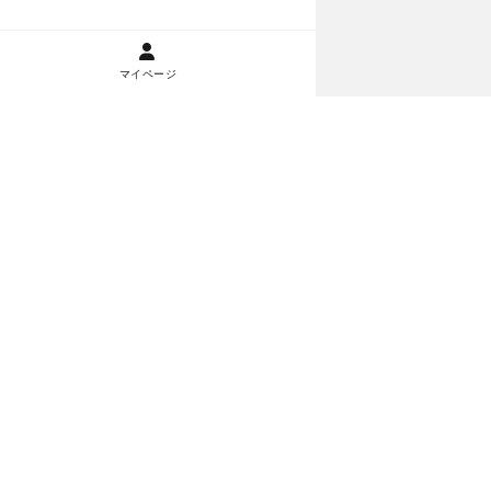
マイページ
© 2026 by Tokyo Calendar, Inc.