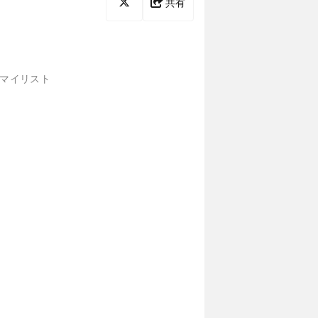
共有
マイリスト