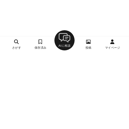
AIに相談
さがす
保存済み
投稿
マイページ