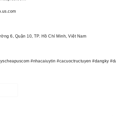
p.us.com
ường 6, Quận 10, TP. Hồ Chí Minh, Việt Nam
rseyscheapuscom #nhacaiuytin #cacuoctructuyen #dangky 