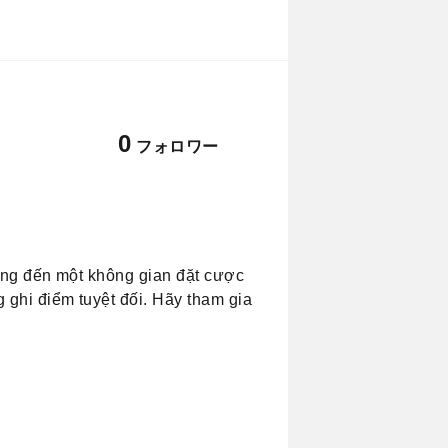
0
フォロワー
mang đến một không gian đặt cược
 ghi điểm tuyệt đối. Hãy tham gia