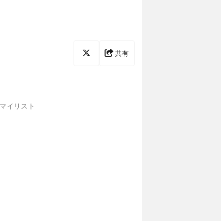
共有
マイリスト