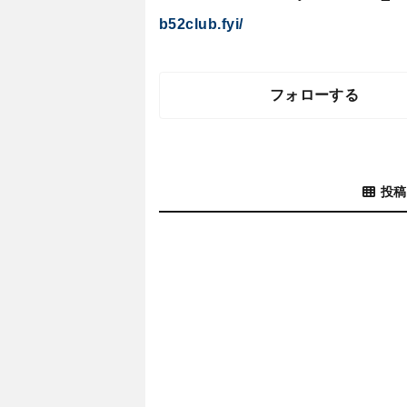
b52club.fyi/
フォローする
投稿