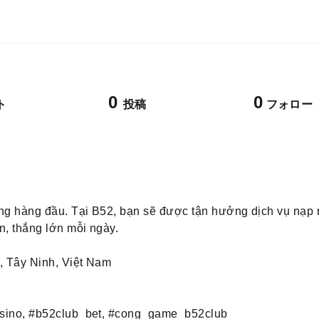
0
0
ト
投稿
フォロー
g hàng đầu. Tại B52, bạn sẽ được tận hưởng dịch vụ nạp r
n, thắng lớn mỗi ngày.
, Tây Ninh, Việt Nam
asino, #b52club_bet, #cong_game_b52club