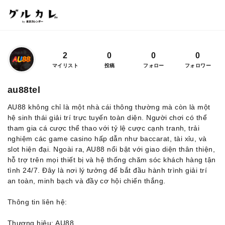
2
0
0
0
マイリスト
投稿
フォロー
フォロワー
au88tel
AU88 không chỉ là một nhà cái thông thường mà còn là một
hệ sinh thái giải trí trực tuyến toàn diện. Người chơi có thể
tham gia cá cược thể thao với tỷ lệ cược cạnh tranh, trải
nghiệm các game casino hấp dẫn như baccarat, tài xỉu, và
slot hiện đại. Ngoài ra, AU88 nổi bật với giao diện thân thiện,
hỗ trợ trên mọi thiết bị và hệ thống chăm sóc khách hàng tận
tình 24/7. Đây là nơi lý tưởng để bắt đầu hành trình giải trí
an toàn, minh bạch và đầy cơ hội chiến thắng.
Thông tin liên hệ:
Thương hiệu: AU88